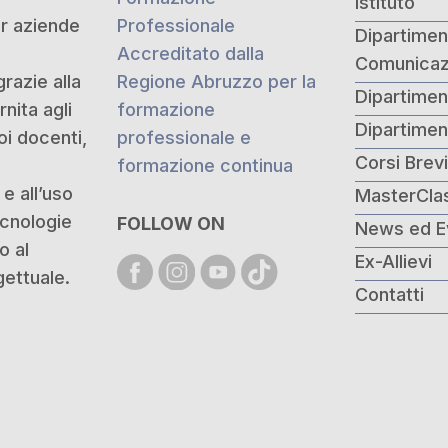
Istituto
er aziende
Professionale
Dipartiment
Accreditato dalla
Comunicaz
grazie alla
Regione Abruzzo per la
Dipartimen
nita agli
formazione
Dipartime
oi docenti,
professionale e
Corsi Brev
formazione continua
e all’uso
MasterCla
ecnologie
FOLLOW ON
News ed E
o al
Ex-Allievi
ettuale.
Contatti