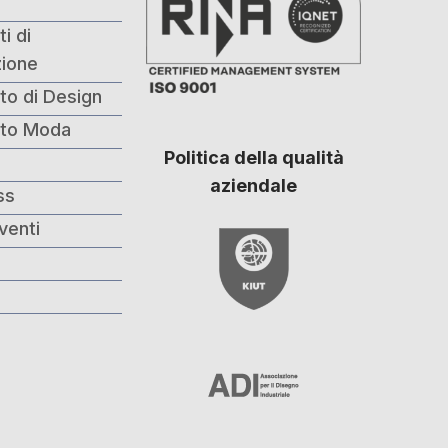
i di
ione
to di Design
nto Moda
Politica della qualità
i
aziendale
ss
venti