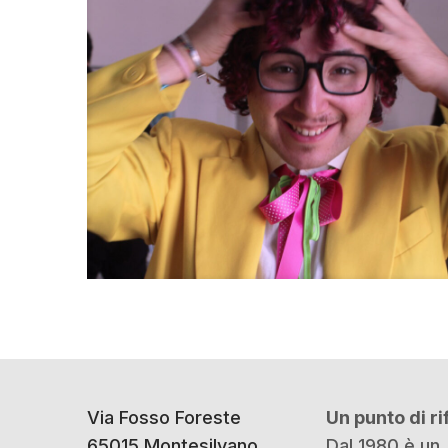
Via Fosso Foreste
Un punto di r
65015 Montesilvano
Dal 1980 è un