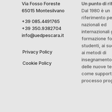
Via Fosso Foreste
Un punto di r
65015 Montesilvano
Dal 1980 è un
riferimento p
+39 085.4491765
nazionali ed
+39 350.9382704
internazionali 
info@uedpescara.it
formazione for
studenti, ai su
Privacy Policy
ai metodi di
insegnamento 
Cookie Policy
delle nuove t
come support
processo prog