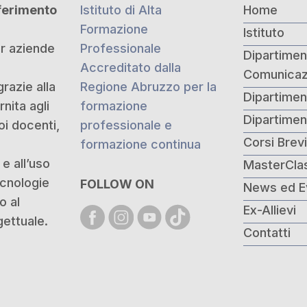
iferimento
Istituto di Alta
Home
Formazione
Istituto
er aziende
Professionale
Dipartiment
Accreditato dalla
Comunicaz
grazie alla
Regione Abruzzo per la
Dipartimen
nita agli
formazione
Dipartime
oi docenti,
professionale e
Corsi Brev
formazione continua
e all’uso
MasterCla
ecnologie
FOLLOW ON
News ed E
o al
Ex-Allievi
ettuale.
Contatti