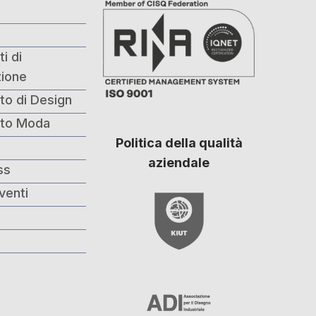
i di
ione
to di Design
nto Moda
Politica della qualità
i
aziendale
ss
venti