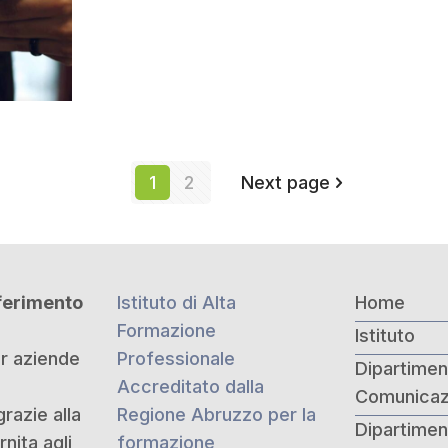
1
2
Next page
iferimento
Istituto di Alta
Home
Formazione
Istituto
er aziende
Professionale
Dipartiment
Accreditato dalla
Comunicaz
grazie alla
Regione Abruzzo per la
Dipartimen
nita agli
formazione