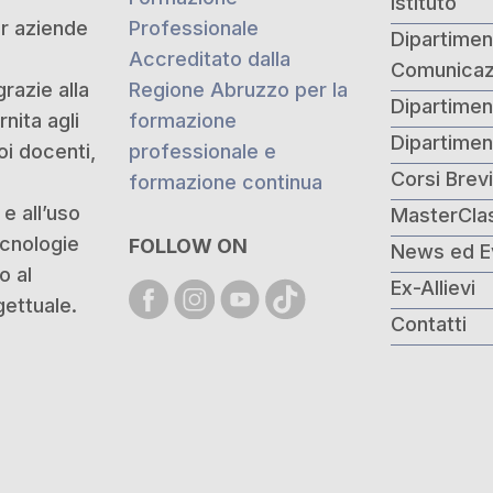
Istituto
er aziende
Professionale
Dipartiment
Accreditato dalla
Comunicaz
grazie alla
Regione Abruzzo per la
Dipartimen
nita agli
formazione
Dipartime
oi docenti,
professionale e
Corsi Brev
formazione continua
e all’uso
MasterCla
ecnologie
FOLLOW ON
News ed E
o al
Ex-Allievi
ettuale.
Contatti