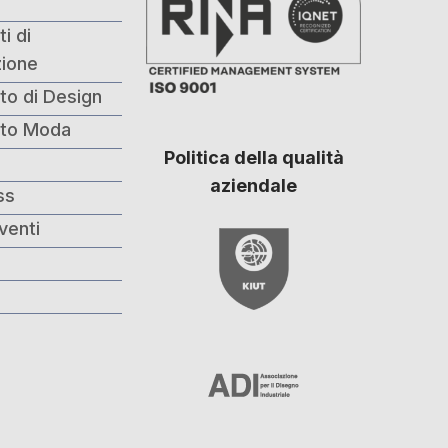
i di
ione
to di Design
nto Moda
Politica della qualità
i
aziendale
ss
venti