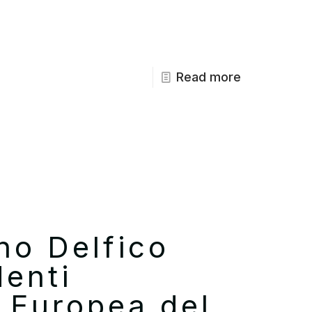
Read more
ano Delfico
denti
à Europea del