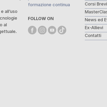
Corsi Brev
formazione continua
e all’uso
MasterCla
ecnologie
FOLLOW ON
News ed E
o al
Ex-Allievi
ettuale.
Contatti