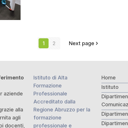
1
2
Next page
iferimento
Istituto di Alta
Home
Formazione
Istituto
er aziende
Professionale
Dipartiment
Accreditato dalla
Comunicaz
grazie alla
Regione Abruzzo per la
Dipartimen
nita agli
formazione
Dipartime
oi docenti,
professionale e