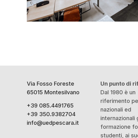
Via Fosso Foreste
Un punto di r
65015 Montesilvano
Dal 1980 è un
riferimento p
+39 085.4491765
nazionali ed
+39 350.9382704
internazionali 
info@uedpescara.it
formazione for
studenti, ai su