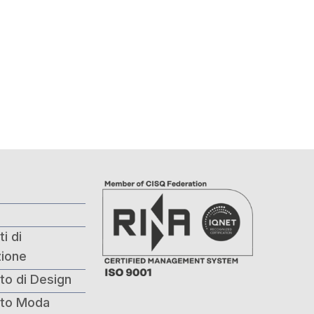
i di
ione
to di Design
nto Moda