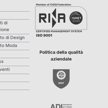
i di
ione
to di Design
nto Moda
Politica della qualità
i
aziendale
ss
venti