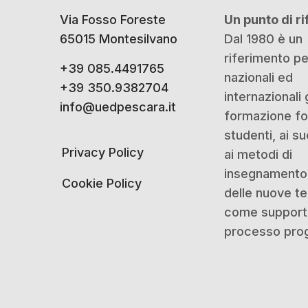
Via Fosso Foreste
Un punto di r
65015 Montesilvano
Dal 1980 è un
riferimento p
+39 085.4491765
nazionali ed
+39 350.9382704
internazionali 
info@uedpescara.it
formazione for
studenti, ai su
Privacy Policy
ai metodi di
insegnamento 
Cookie Policy
delle nuove t
come support
processo prog