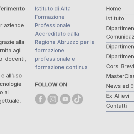
iferimento
Istituto di Alta
Home
Formazione
Istituto
er aziende
Professionale
Dipartiment
Accreditato dalla
Comunicaz
grazie alla
Regione Abruzzo per la
Dipartimen
nita agli
formazione
Dipartime
oi docenti,
professionale e
Corsi Brev
formazione continua
e all’uso
MasterCla
ecnologie
FOLLOW ON
News ed E
o al
Ex-Allievi
ettuale.
Contatti