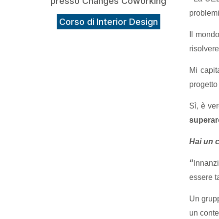
presso Changes Coworking
problemi
Corso di Interior Design
Il mondo
risolver
Mi capit
progetto
Sì, è ve
superare
Hai un c
“
Innanzi
essere t
Un grupp
un conte