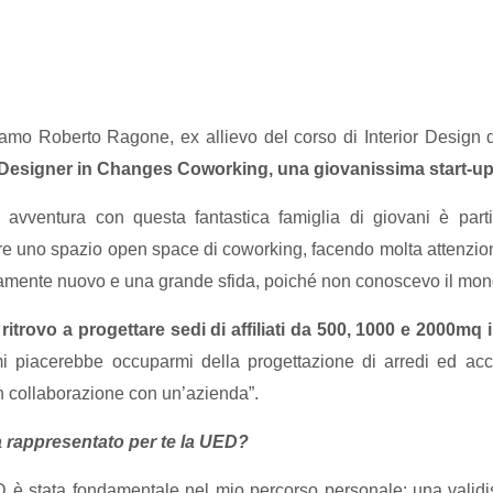
iamo
Roberto
Ragone
, ex allievo del corso di Interior Desig
r Designer in Changes Coworking, una giovanissima start-u
 avventura con questa fantastica famiglia di giovani è part
re uno spazio open space di coworking, facendo molta attenzion
mente nuovo e una grande sfida, poiché non conoscevo il mon
ritrovo a progettare sedi di affiliati da 500, 1000 e 2000mq in 
mi piacerebbe occuparmi della progettazione di arredi ed acc
in collaborazione con un’azienda”.
 rappresentato per te la UED?
è stata fondamentale nel mio percorso personale; una validis