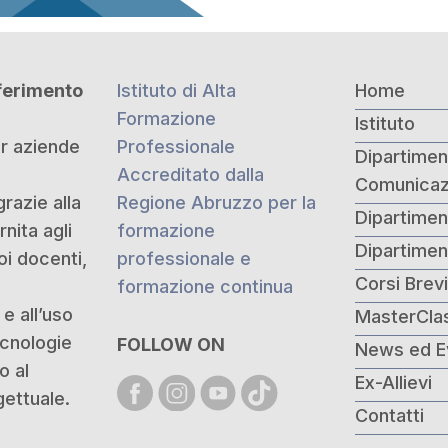
iferimento
Istituto di Alta
Home
Formazione
Istituto
er aziende
Professionale
Dipartiment
Accreditato dalla
Comunicaz
grazie alla
Regione Abruzzo per la
Dipartimen
nita agli
formazione
Dipartime
oi docenti,
professionale e
Corsi Brev
formazione continua
e all’uso
MasterCla
ecnologie
FOLLOW ON
News ed E
o al
Ex-Allievi
ettuale.
Contatti