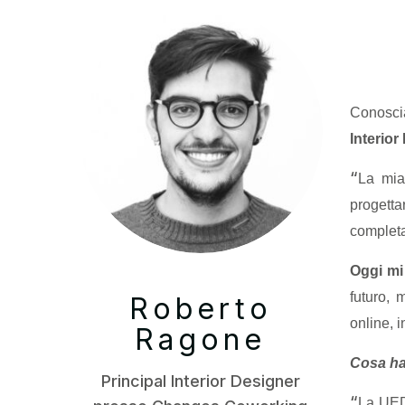
Conosc
Interio
“
La mia
progetta
completa
Oggi mi 
futuro, 
Roberto
online, 
Ragone
Cosa ha
Principal Interior Designer
“
La UED 