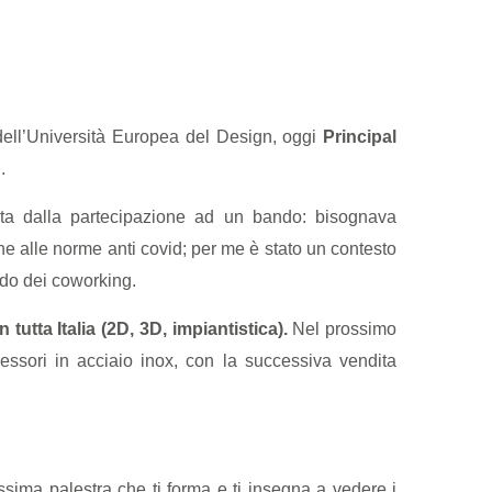
n dell’Università Europea del Design, oggi
Principal
p
.
ita dalla partecipazione ad un bando: bisognava
e alle norme anti covid; per me è stato un contesto
do dei coworking.
tutta Italia (2D, 3D, impiantistica).
Nel prossimo
essori in acciaio inox, con la successiva vendita
sima palestra che ti forma e ti insegna a vedere i