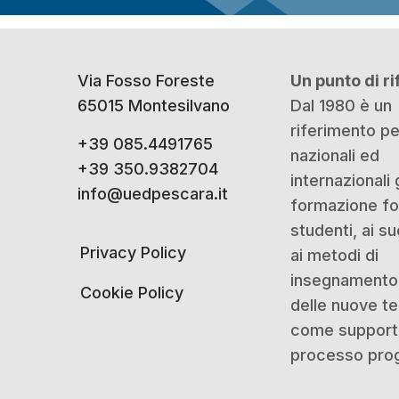
Via Fosso Foreste
Un punto di r
65015 Montesilvano
Dal 1980 è un
riferimento p
+39 085.4491765
nazionali ed
+39 350.9382704
internazionali 
info@uedpescara.it
formazione for
studenti, ai su
Privacy Policy
ai metodi di
insegnamento 
Cookie Policy
delle nuove t
come support
processo prog