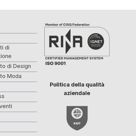
i di
ione
to di Design
nto Moda
Politica della qualità
i
aziendale
ss
venti