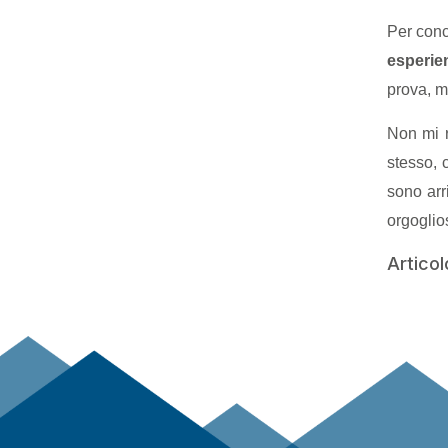
Per conc
esperie
prova, mi
Non mi r
stesso, 
sono arr
orgoglios
Articol