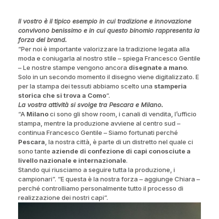
ll vostro è il tipico esempio in cui tradizione e innovazione
convivono benissimo e in cui questo binomio rappresenta la
forza del brand.
“Per noi è importante valorizzare la tradizione legata alla
moda e coniugarla al nostro stile – spiega Francesco Gentile
– Le nostre stampe vengono ancora
disegnate a mano
.
Solo in un secondo momento il disegno viene digitalizzato. E
per la stampa dei tessuti abbiamo scelto una
stamperia
storica che si trova a Como
“.
La vostra attività si svolge tra Pescara e Milano.
“A
Milano
ci sono gli show room, i canali di vendita, l’ufficio
stampa, mentre la produzione avviene al centro sud –
continua Francesco Gentile – Siamo fortunati perché
Pescara
, la nostra città, è parte di un distretto nel quale ci
sono tante
aziende di confezione di capi conosciute a
livello nazionale e internazionale
.
Stando qui riusciamo a seguire tutta la produzione, i
campionari”. “E questa è la nostra forza – aggiunge Chiara –
perché controlliamo personalmente tutto il processo di
realizzazione dei nostri capi”.