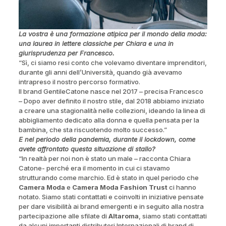
La vostra è una formazione atipica per il mondo della moda:
una laurea in lettere classiche per Chiara e una in
giurisprudenza per Francesco.
“Sì, ci siamo resi conto che volevamo diventare imprenditori,
durante gli anni dell’Università, quando già avevamo
intrapreso il nostro percorso formativo.
Il brand GentileCatone nasce nel 2017 – precisa Francesco
– Dopo aver definito il nostro stile, dal 2018 abbiamo iniziato
a creare una stagionalità nelle collezioni, ideando la linea di
abbigliamento dedicato alla donna e quella pensata per la
bambina, che sta riscuotendo molto successo.”
E nel periodo della pandemia, durante il lockdown, come
avete affrontato questa situazione di stallo?
“In realtà per noi non è stato un male – racconta Chiara
Catone- perché era il momento in cui ci stavamo
strutturando come marchio. Ed è stato in quel periodo che
Camera Moda
e
Camera Moda Fashion Trust
ci hanno
notato. Siamo stati contattati e coinvolti in iniziative pensate
per dare visibilità ai brand emergenti e in seguito alla nostra
partecipazione alle sfilate di
Altaroma
, siamo stati contattati
da alcuni importanti distributori Internazionali di brand di