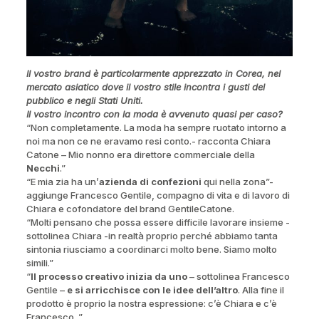
ll vostro brand è particolarmente apprezzato in Corea, nel
mercato asiatico dove il vostro stile incontra i gusti del
pubblico e negli Stati Uniti.
Il vostro incontro con la moda è avvenuto quasi per caso?
“Non completamente. La moda ha sempre ruotato intorno a
noi ma non ce ne eravamo resi conto.- racconta Chiara
Catone – Mio nonno era direttore commerciale della
Necchi
.”
“E mia zia ha un’
azienda di confezioni
qui nella zona”-
aggiunge Francesco Gentile, compagno di vita e di lavoro di
Chiara e cofondatore del brand GentileCatone.
“Molti pensano che possa essere difficile lavorare insieme -
sottolinea Chiara -in realtà proprio perché abbiamo tanta
sintonia riusciamo a coordinarci molto bene. Siamo molto
simili.”
“
Il processo creativo inizia da uno
– sottolinea Francesco
Gentile –
e si arricchisce con le idee dell’altro
. Alla fine il
prodotto è proprio la nostra espressione: c’è Chiara e c’è
Francesco. ”