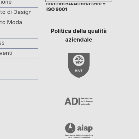
ione
to di Design
nto Moda
Politica della qualità
i
aziendale
ss
venti