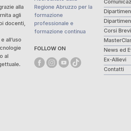
Comunicaz
grazie alla
Regione Abruzzo per la
Dipartimen
nita agli
formazione
Dipartime
oi docenti,
professionale e
Corsi Brev
formazione continua
e all’uso
MasterCla
ecnologie
FOLLOW ON
News ed E
o al
Ex-Allievi
ettuale.
Contatti