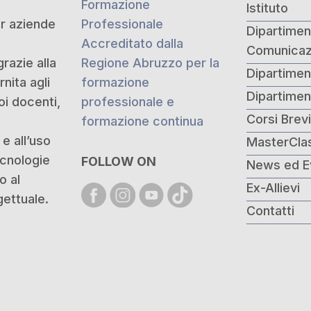
Formazione
Istituto
er aziende
Professionale
Dipartiment
Accreditato dalla
Comunicaz
grazie alla
Regione Abruzzo per la
Dipartimen
nita agli
formazione
Dipartime
oi docenti,
professionale e
Corsi Brev
formazione continua
e all’uso
MasterCla
ecnologie
FOLLOW ON
News ed E
o al
Ex-Allievi
ettuale.
Contatti