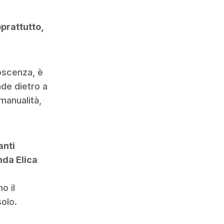
oprattutto,
oscenza, è
nde dietro a
manualità,
anti
nda Elica
o il
solo.