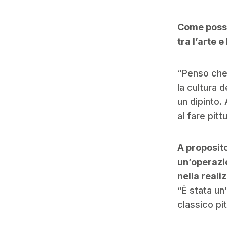
Come possia
tra l’arte 
“Penso che
la cultura 
un dipinto.
al fare pitt
A proposito
un’operazio
nella reali
“È stata un
classico pi