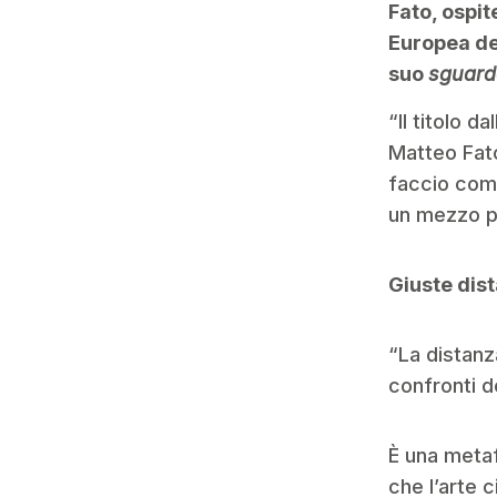
Fato, ospit
Europea del
suo
sguard
“Il titolo d
Matteo Fato
faccio co
un mezzo p
Giuste dis
“La distanz
confronti d
È una metaf
che l’arte c