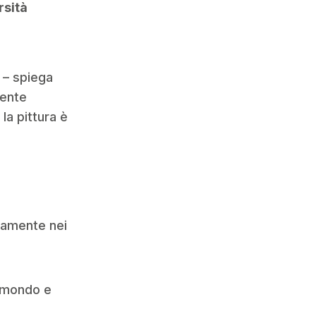
rsità
i – spiega
mente
la pittura è
iamente nei
l mondo e