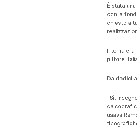
È stata una
con la fond
chiesto a tu
realizzazion
Il tema era
pittore ital
Da dodici a
“Sì, insegn
calcografic
usava Rembr
tipografic