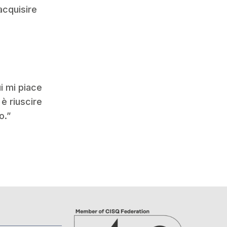
acquisire
ui mi piace
è riuscire
o.”