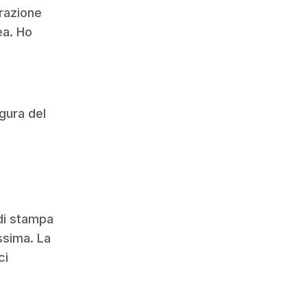
orazione
ea. Ho
igura del
.
 di stampa
ssima. La
ci