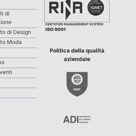
i di
ione
to di Design
nto Moda
Politica della qualità
i
aziendale
ss
venti