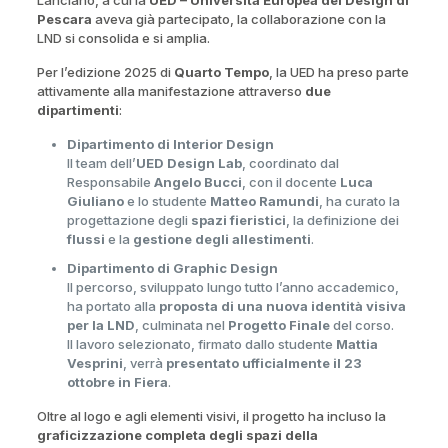
Pescara
aveva già partecipato, la collaborazione con la
LND si consolida e si amplia.
Per l’edizione 2025 di
Quarto Tempo
, la UED ha preso parte
attivamente alla manifestazione attraverso
due
dipartimenti
:
Dipartimento di Interior Design
Il team dell’
UED Design Lab
, coordinato dal
Responsabile
Angelo Bucci
, con il docente
Luca
Giuliano
e lo studente
Matteo Ramundi
, ha curato la
progettazione degli
spazi fieristici
, la definizione dei
flussi
e la
gestione degli allestimenti
.
Dipartimento di Graphic Design
Il percorso, sviluppato lungo tutto l’anno accademico,
ha portato alla
proposta di una nuova identità visiva
per la LND
, culminata nel
Progetto Finale
del corso.
Il lavoro selezionato, firmato dallo studente
Mattia
Vesprini
, verrà
presentato ufficialmente il 23
ottobre in Fiera
.
Oltre al logo e agli elementi visivi, il progetto ha incluso la
graficizzazione completa degli spazi della
manifestazione
, dimostrando come la progettazione visiva