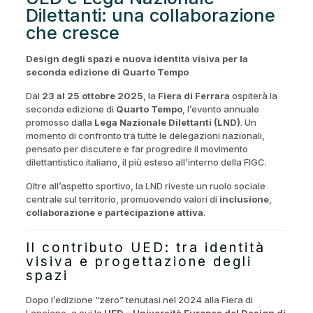
Dilettanti: una collaborazione
che cresce
Design degli spazi e nuova identità visiva per la
seconda edizione di Quarto Tempo
Dal
23 al 25 ottobre 2025
, la
Fiera di Ferrara
ospiterà la
seconda edizione di
Quarto Tempo
, l’evento annuale
promosso dalla
Lega Nazionale Dilettanti (LND)
. Un
momento di confronto tra tutte le delegazioni nazionali,
pensato per discutere e far progredire il movimento
dilettantistico italiano, il più esteso all’interno della FIGC.
Oltre all’aspetto sportivo, la LND riveste un ruolo sociale
centrale sul territorio, promuovendo valori di
inclusione
,
collaborazione
e
partecipazione attiva
.
Il contributo UED: tra identità
visiva e progettazione degli
spazi
Dopo l’edizione “zero” tenutasi nel 2024 alla Fiera di
Lanciano, a cui la
UED – Università Europea del Design di