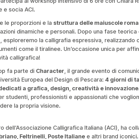
artecipa al workshop intensivo di 6 ore con Chiara Riv
e e socia ACI.
 le proporzioni e la
struttura delle maiuscole rom
azioni dinamiche e personali. Dopo una fase teorica e
e, esploreremo la calligrafia espressiva, realizzando
menti come il tiralinee. Un’occasione unica per affi
ità calligrafica!
p fa parte di
Character
, il grande evento di comuni
niversità Europea del Design di Pescara:
4 giorni di 
dedicati a grafica, design, creatività e innovazione
r studenti, professionisti e appassionati che vogliono
dere la propria visione.
 dell’Associazione Calligrafica Italiana (ACI), ha col
riano, Feltrinelli, Poste Italiane
e altri brand iconici.