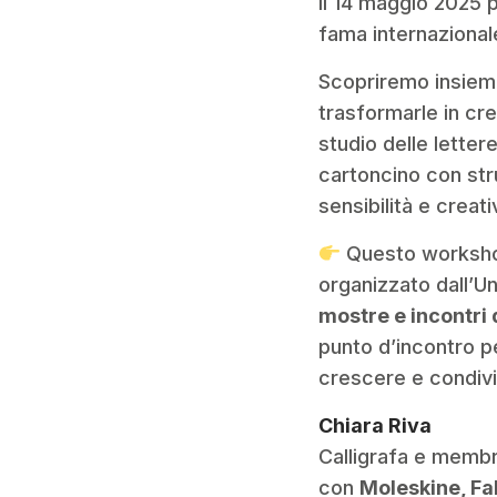
Il 14 maggio 2025 p
fama internazional
Scopriremo insieme
trasformarle in cre
studio delle letter
cartoncino con stru
sensibilità e creativ
Questo worksho
organizzato dall’U
mostre e incontri 
punto d’incontro pe
crescere e condivi
Chiara Riva
Calligrafa e membro
con
Moleskine, Fab