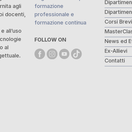
Dipartimen
nita agli
formazione
Dipartime
oi docenti,
professionale e
Corsi Brev
formazione continua
e all’uso
MasterCla
ecnologie
FOLLOW ON
News ed E
o al
Ex-Allievi
ettuale.
Contatti