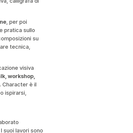
a, calligrafa di
ane
, per poi
 pratica sullo
 composizioni su
nare tecnica,
cazione visiva
talk, workshop,
.
Character è il
 ispirarsi,
laborato
 I suoi lavori sono