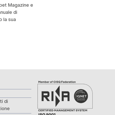
habet Magazine e
anuale di
o la sua
i di
ione